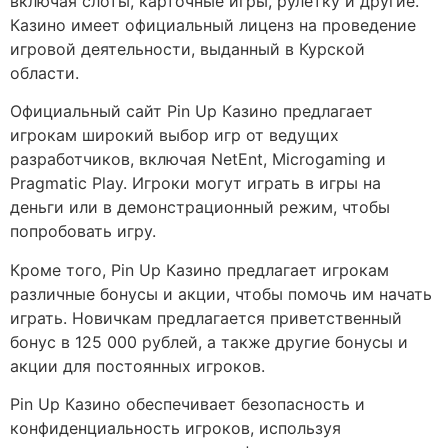
включая слоты, карточные игры, рулетку и другие.
Казино имеет официальный лиценз на проведение
игровой деятельности, выданный в Курской
области.
Официальный сайт Pin Up Казино предлагает
игрокам широкий выбор игр от ведущих
разработчиков, включая NetEnt, Microgaming и
Pragmatic Play. Игроки могут играть в игры на
деньги или в демонстрационный режим, чтобы
попробовать игру.
Кроме того, Pin Up Казино предлагает игрокам
различные бонусы и акции, чтобы помочь им начать
играть. Новичкам предлагается приветственный
бонус в 125 000 рублей, а также другие бонусы и
акции для постоянных игроков.
Pin Up Казино обеспечивает безопасность и
конфиденциальность игроков, используя