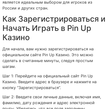
является идеальным выбором для игроков из
России и других стран.
Как Зарегистрироваться и
Начать Играть в Pin Up
Казино
Для начала, вам нужно зарегистрироваться на
официальном сайте Pin Up Казино. Это можно
сделать в считанные минуты, следуя простым
шагам.
Шаг 1: Перейдите на официальный сайт Pin Up
Казино. Введите адрес в браузере и нажмите на
кнопку “Зарегистрироваться”.
Шаг 2: Введите свои личные данные, включая имя,
фамилию, дату рождения и адрес электронной
почты. Убедитесь, что все поля заполнены