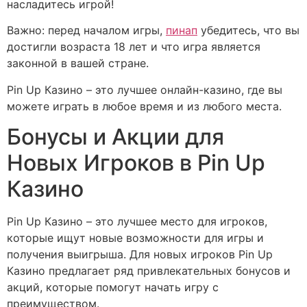
насладитесь игрой!
Важно: перед началом игры,
пинап
убедитесь, что вы
достигли возраста 18 лет и что игра является
законной в вашей стране.
Pin Up Казино – это лучшее онлайн-казино, где вы
можете играть в любое время и из любого места.
Бонусы и Акции для
Новых Игроков в Pin Up
Казино
Pin Up Казино – это лучшее место для игроков,
которые ищут новые возможности для игры и
получения выигрыша. Для новых игроков Pin Up
Казино предлагает ряд привлекательных бонусов и
акций, которые помогут начать игру с
преимуществом.