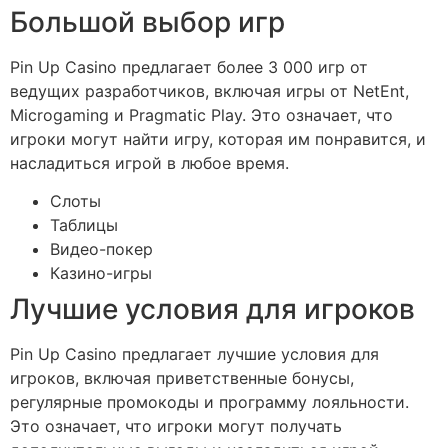
Большой выбор игр
Pin Up Casino предлагает более 3 000 игр от
ведущих разработчиков, включая игры от NetEnt,
Microgaming и Pragmatic Play. Это означает, что
игроки могут найти игру, которая им понравится, и
насладиться игрой в любое время.
Слоты
Таблицы
Видео-покер
Казино-игры
Лучшие условия для игроков
Pin Up Casino предлагает лучшие условия для
игроков, включая приветственные бонусы,
регулярные промокоды и программу лояльности.
Это означает, что игроки могут получать