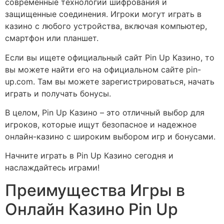
современные технологии шифрования и
защищенные соединения. Игроки могут играть в
казино с любого устройства, включая компьютер,
смартфон или планшет.
Если вы ищете официальный сайт Pin Up Казино, то
вы можете найти его на официальном сайте pin-
up.com. Там вы можете зарегистрироваться, начать
играть и получать бонусы.
В целом, Pin Up Казино – это отличный выбор для
игроков, которые ищут безопасное и надежное
онлайн-казино с широким выбором игр и бонусами.
Начните играть в Pin Up Казино сегодня и
наслаждайтесь играми!
Преимущества Игры в
Онлайн Казино Pin Up