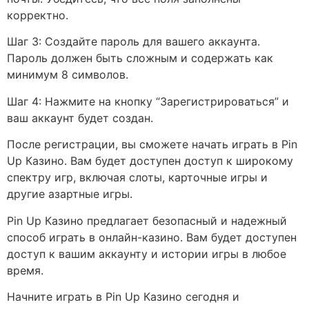
корректно.
Шаг 3: Создайте пароль для вашего аккаунта.
Пароль должен быть сложным и содержать как
минимум 8 символов.
Шаг 4: Нажмите на кнопку “Зарегистрироваться” и
ваш аккаунт будет создан.
После регистрации, вы сможете начать играть в Pin
Up Казино. Вам будет доступен доступ к широкому
спектру игр, включая слоты, карточные игры и
другие азартные игры.
Pin Up Казино предлагает безопасный и надежный
способ играть в онлайн-казино. Вам будет доступен
доступ к вашим аккаунту и истории игры в любое
время.
Начните играть в Pin Up Казино сегодня и