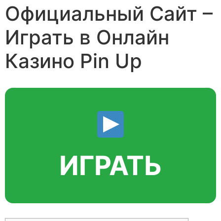
Официальный Сайт –
Играть в Онлайн
Казино Pin Up
ИГРАТЬ