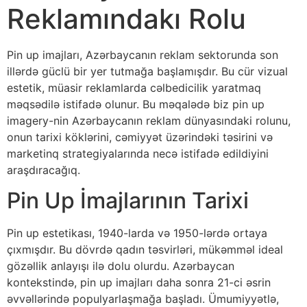
Reklamındakı Rolu
Pin up imajları, Azərbaycanın reklam sektorunda son
illərdə güclü bir yer tutmağa başlamışdır. Bu cür vizual
estetik, müasir reklamlarda cəlbedicilik yaratmaq
məqsədilə istifadə olunur. Bu məqalədə biz pin up
imagery-nin Azərbaycanın reklam dünyasındaki rolunu,
onun tarixi köklərini, cəmiyyət üzərindəki təsirini və
marketinq strategiyalarında necə istifadə edildiyini
araşdıracağıq.
Pin Up İmajlarının Tarixi
Pin up estetikası, 1940-larda və 1950-lərdə ortaya
çıxmışdır. Bu dövrdə qadın təsvirləri, mükəmməl ideal
gözəllik anlayışı ilə dolu olurdu. Azərbaycan
kontekstində, pin up imajları daha sonra 21-ci əsrin
əvvəllərində populyarlaşmağa başladı. Ümumiyyətlə,