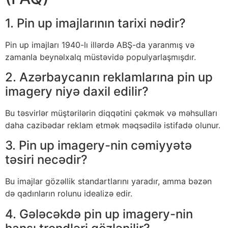
1. Pin up imajlarının tarixi nədir?
Pin up imajları 1940-lı illərdə ABŞ-da yaranmış və
zamanla beynəlxalq müstəvidə populyarlaşmışdır.
2. Azərbaycanın reklamlarına pin up
imagery niyə daxil edilir?
Bu təsvirlər müştərilərin diqqətini çəkmək və məhsulları
daha cazibədar reklam etmək məqsədilə istifadə olunur.
3. Pin up imagery-nin cəmiyyətə
təsiri necədir?
Bu imajlar gözəllik standartlarını yaradır, amma bəzən
də qadınların rolunu idealizə edir.
4. Gələcəkdə pin up imagery-nin