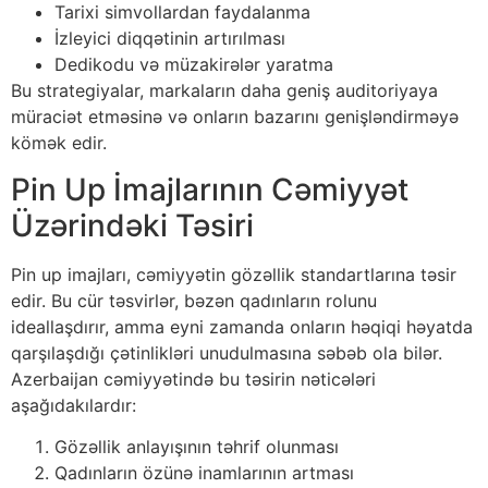
Tarixi simvollardan faydalanma
İzleyici diqqətinin artırılması
Dedikodu və müzakirələr yaratma
Bu strategiyalar, markaların daha geniş auditoriyaya
müraciət etməsinə və onların bazarını genişləndirməyə
kömək edir.
Pin Up İmajlarının Cəmiyyət
Üzərindəki Təsiri
Pin up imajları, cəmiyyətin gözəllik standartlarına təsir
edir. Bu cür təsvirlər, bəzən qadınların rolunu
ideallaşdırır, amma eyni zamanda onların həqiqi həyatda
qarşılaşdığı çətinlikləri unudulmasına səbəb ola bilər.
Azerbaijan cəmiyyətində bu təsirin nəticələri
aşağıdakılardır:
Gözəllik anlayışının təhrif olunması
Qadınların özünə inamlarının artması