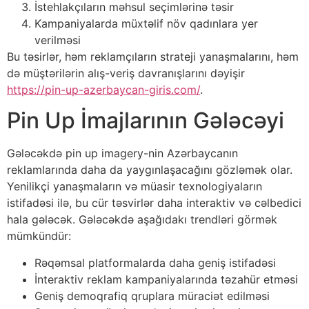
İstehlakçıların məhsul seçimlərinə təsir
Kampaniyalarda müxtəlif növ qadınlara yer
verilməsi
Bu təsirlər, həm reklamçıların strateji yanaşmalarını, həm
də müştərilərin alış-veriş davranışlarını dəyişir
https://pin-up-azerbaycan-giris.com/
.
Pin Up İmajlarının Gələcəyi
Gələcəkdə pin up imagery-nin Azərbaycanın
reklamlarında daha da yaygınlaşacağını gözləmək olar.
Yenilikçi yanaşmaların və müasir texnologiyaların
istifadəsi ilə, bu cür təsvirlər daha interaktiv və cəlbedici
hala gələcək. Gələcəkdə aşağıdakı trendləri görmək
mümkündür:
Rəqəmsal platformalarda daha geniş istifadəsi
İnteraktiv reklam kampaniyalarında təzahür etməsi
Geniş demoqrafiq qruplara müraciət edilməsi