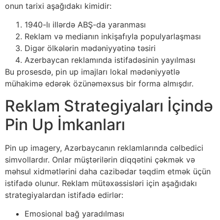
onun tarixi aşağıdakı kimidir:
1940-lı illərdə ABŞ-da yaranması
Reklam və medianın inkişafıyla populyarlaşması
Digər ölkələrin mədəniyyətinə təsiri
Azerbaycan reklamında istifadəsinin yayılması
Bu prosesdə, pin up imajları lokal mədəniyyətlə
mühakimə edərək özünəməxsus bir forma almışdır.
Reklam Strategiyaları İçində
Pin Up İmkanları
Pin up imagery, Azərbaycanın reklamlarında cəlbedici
simvollardır. Onlar müştərilərin diqqətini çəkmək və
məhsul xidmətlərini daha cazibədar təqdim etmək üçün
istifadə olunur. Reklam mütəxəssisləri için aşağıdakı
strategiyalardan istifadə edirlər:
Emosional bağ yaradılması