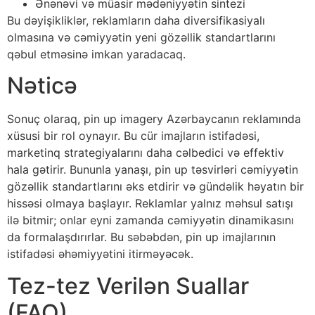
Ənənəvi və müasir mədəniyyətin sintezi
Bu dəyişikliklər, reklamların daha diversifikasiyalı
olmasına və cəmiyyətin yeni gözəllik standartlarını
qəbul etməsinə imkan yaradacaq.
Nəticə
Sonuç olaraq, pin up imagery Azərbaycanın reklamında
xüsusi bir rol oynayır. Bu cür imajların istifadəsi,
marketinq strategiyalarını daha cəlbedici və effektiv
hala gətirir. Bununla yanaşı, pin up təsvirləri cəmiyyətin
gözəllik standartlarını əks etdirir və gündəlik həyatın bir
hissəsi olmaya başlayır. Reklamlar yalnız məhsul satışı
ilə bitmir; onlar eyni zamanda cəmiyyətin dinamikasını
da formalaşdırırlar. Bu səbəbdən, pin up imajlarının
istifadəsi əhəmiyyətini itirməyəcək.
Tez-tez Verilən Suallar
(FAQ)