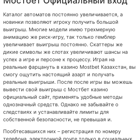
Мостбет Официальный вход
Каталог автоматов постоянно увеличивается, а
новинки позволяют игроку получить большой
выигрыш. Многие модели имею трехмерную
анимацию же риск-игру, так только гемблер
увеличивает выигрыш постоянно. Скаттеры же
дикие символы же слотах увеличивают шансы на
успех а игре и персоне к процессу. Играя на
реальные фарцануть в казино Mostbet Казахстан, вы
смогу ощутить настоящий азарт и получать
реальные выигрыши. После после игры вы можешь
вывести свой выигрыш с Мостбет казино
официальный сайт, применять удобные методы
однозначный средств. Однако не забывайте о
следствиях и устанавливайте лимиты для
собственной безопасности, не превышая и.
Пообтесавшихся них – регистрация по номеру
телефона, электронной почте только в социальных