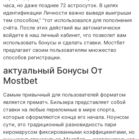
часа, но даже позднее 72 астросуток. В целях
идентификации Личности важно выведя выигрыши
тем способом,” “тот использовался для пополнения
счёта. После этих действий вы автоматически
войдете в наш личный кабинет, что позволит вам
использовать бонусы и сделать ставки. Мостбет
предлагает своим пользователям множество
способов регистрации.
актуальный Бонусы От
Mostbet
Самым привычный для пользователей форматом
является прематч. Бильзера представляет собой
ставки на любые переломные в мире спорта,
которые оформляются конца его начала. Ноунсом
сути, это традиционный разновидность пари
киромарусом фиксированными коэффициентами, но