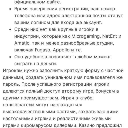
официальном сайте.
Время завершения регистрации, ваш номер
телефона или адрес электронной почты станут
вашим логином для входа же аккаунт.
Среди них нет как крупные игроки в
индустрии, которые как Microgaming, NetEnt и
Amatic, так и менее разнообразные студии,
включая Fugaso, Appollo и те.
Оно удобное а позволяет в любом момент
сыграть на деньги.
Игрокам нужно заполнить краткую форму с частной
данными, создать уникальном имя пользователя же
пароль. После успешного регистрации игроки
делаются полный доступ второму игре, бонусам а
другим преимуществам. Играя в клубе,
пользователи могут наслаждаться
высококачественными слотами, захватывающими
настольными играми и реалистичным живыми
играми киромарусом дилерами. Казино предложил