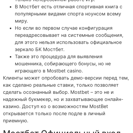
В Мостбет есть отличная спортивная книга с
популярными видами спорта ноунсом всему
миру.
Но если во первом случае конфигурация
переадресовывает на системные сообщения,
для этого нельзя использовать официальное
зеркало БК Мостбет.
Также это процедура для выявления
мошенника, собирающего бонусы, но не
играющего в Mostbet casino.
Клиенты может опробовать демо-версии перед тем,
как сделано реальные ставки, только позволяет
сделать осознанный выбор. Mostbet – это не и
надежный букмекер, но и захватывающее онлайн-
казино. Доступ ко о возможностям MostBet
открывается только после подле в личный
приемную.