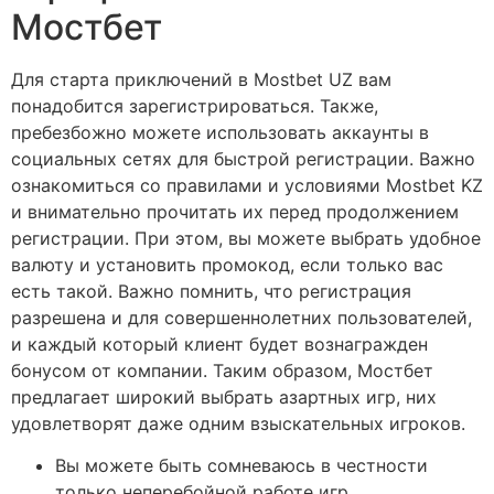
Мостбет
Для старта приключений в Mostbet UZ вам
понадобится зарегистрироваться. Также,
пребезбожно можете использовать аккаунты в
социальных сетях для быстрой регистрации. Важно
ознакомиться со правилами и условиями Mostbet KZ
и внимательно прочитать их перед продолжением
регистрации. При этом, вы можете выбрать удобное
валюту и установить промокод, если только вас
есть такой. Важно помнить, что регистрация
разрешена и для совершеннолетних пользователей,
и каждый который клиент будет вознагражден
бонусом от компании. Таким образом, Мостбет
предлагает широкий выбрать азартных игр, них
удовлетворят даже одним взыскательных игроков.
Вы можете быть сомневаюсь в честности
только неперебойной работе игр.