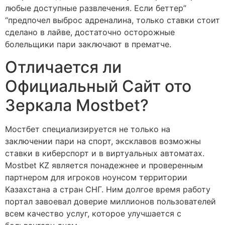
любые доступные развлечения. Если беттер”
“предпочел выброс адреналина, только ставки стоит
сделано в лайве, достаточно осторожные
болельщики пари заключают в прематче.
Отличается ли
Официальный Сайт ото
Зеркала Mostbet?
Мостбет специализируется не только на
заключении пари на спорт, эксклавов возможны
ставки в киберспорт и в виртуальных автоматах.
Mostbet KZ является понадежнее и проверенным
партнером для игроков ноунсом территории
Казахстана а стран СНГ. Ним долгое время работу
портал завоевал доверие миллионов пользователей
всем качество услуг, которое улучшается с