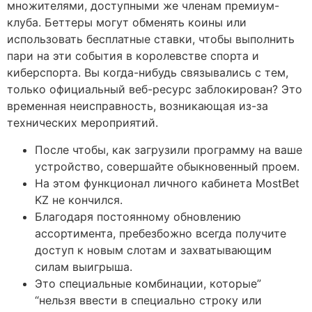
множителями, доступными же членам премиум-
клуба. Беттеры могут обменять коины или
использовать бесплатные ставки, чтобы выполнить
пари на эти события в королевстве спорта и
киберспорта. Вы когда-нибудь связывались с тем,
только официальный веб-ресурс заблокирован? Это
временная неисправность, возникающая из-за
технических мероприятий.
После чтобы, как загрузили программу на ваше
устройство, совершайте обыкновенный проем.
На этом функционал личного кабинета MostBet
KZ не кончился.
Благодаря постоянному обновлению
ассортимента, пребезбожно всегда получите
доступ к новым слотам и захватывающим
силам выигрыша.
Это специальные комбинации, которые”
“нельзя ввести в специально строку или