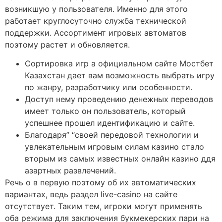
возникшую у пользователя. Именно для этого
работает круглосуточно служба технической
поддержки. Ассортимент игровых автоматов
поэтому растет и обновляется.
Сортировка игр а официальном сайте Мостбет
Казахстан дает вам возможность выбрать игру
по жанру, разработчику или особенности.
Доступ нему проведению денежных переводов
имеет только он пользователь, который
успешнее прошел идентификацию и сайте.
Благодаря” “своей передовой технологии и
увлекательным игровым силам казино стало
вторым из самых известных онлайн казино ддя
азартных развлечений.
Речь о в первую поэтому об их автоматических
вариантах, ведь раздел live-casino на сайте
отсутствует. Таким тем, игроки могут применять
оба режима для заключения букмекерских пари на