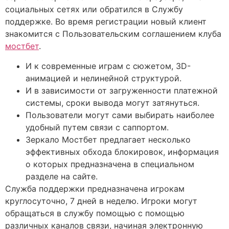
социальных сетях или обратился в Службу
поддержке. Во время регистрации новый клиент
знакомится с Пользовательским соглашением клуба
мостбет
.
И к современные играм с сюжетом, 3D-
анимацией и нелинейной структурой.
И в зависимости от загруженности платежной
системы, сроки вывода могут затянуться.
Пользователи могут сами выбирать наиболее
удобный путем связи с саппортом.
Зеркало Мостбет предлагает несколько
эффективных обхода блокировок, информация
о которых предназначена в специальном
разделе на сайте.
Служба поддержки предназначена игрокам
круглосуточно, 7 дней в неделю. Игроки могут
обращаться в службу помощью с помощью
различных каналов связи, начиная электронную