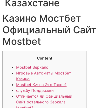
Казахстане
Казино Мостбет
Официальный Сайт
Mostbet
Content
Mostbet Зеркало
Игровые Автоматы Мостбет
Казино
Mostbet Kz: но Это Такое?
службу Поддержки
Отличается ли Официальный
Сайт остального Зеркала
Mostbet?