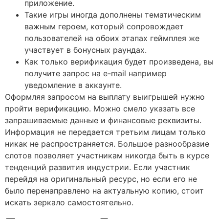
приложение.
Такие игры иногда дополнены тематическим
важным героем, который сопровождает
пользователей на обоих этапах геймплея же
участвует в бонусных раундах.
Как только верификация будет произведена, вы
получите запрос на e-mail например
уведомление в аккаунте.
Оформляя запросом на выплату выигрышей нужно
пройти верификацию. Можно смело указать все
запрашиваемые данные и финансовые реквизиты.
Информация не передается третьим лицам только
никак не распространяется. Большое разнообразие
слотов позволяет участникам никогда быть в курсе
тенденций развития индустрии. Если участник
перейдя на оригинальный ресурс, но если его не
было перенаправлено на актуальную копию, стоит
искать зеркало самостоятельно.