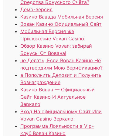
Средства Бонусного Счёта?
Демо-версия
Казино Вавада Мобильная Версия
Вован Казино Официальный Сайт
Мобильная Версия же
Приложение Vovan Casino
Обзор Казино Vovan: забирай
Бонусы От Вована!
не Делать, Если Вован Казино Не
подтвердили Мою Верификацию?
а Пополнить Депозит и Получить
Вознаграждение
Казино Вован — Официальный
Сайт Казино И Актуальное
Зеркало
Вход На официальному Сайт Или
Vovan Casino Зеркало
Программа Лояльности а Vip-
клуб Вован Казино