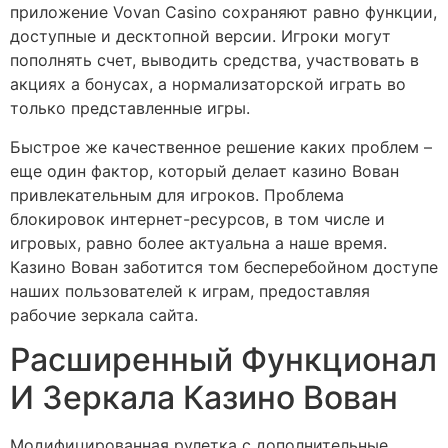
приложение Vovan Casino сохраняют равно функции,
доступные и десктопной версии. Игроки могут
пополнять счет, выводить средства, участвовать в
акциях а бонусах, а нормализаторской играть во
только представленные игры.
Быстрое же качественное решение каких проблем –
еще один фактор, который делает казино Вован
привлекательным для игроков. Проблема
блокировок интернет-ресурсов, в том числе и
игровых, равно более актуальна а наше время.
Казино Вован заботится том бесперебойном доступе
наших пользователей к играм, предоставляя
рабочие зеркала сайта.
Расширенный Функционал
И Зеркала Казино Вован
Модифицированная рулетка с дополнительные