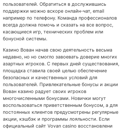
пользователей. Обратиться в дослужившись
поддержки можно вскоре онлайн-чат, email
например по телефону. Команда профессионалов
всегда должна помочь и сказать на все вопрос,
касающиеся игр, технических проблем или
бонусной системы.
Казино Вован начав свою деятельность весьма
недавно, но но смогло завоевать доверие многих
азартных игроков. С первых дней существования,
площадка ставила своей целью обеспечение
безопасных и качественных условий для
пользователей. Привлекательные бонусы и акции
Вован казино радует своих игроков
многочисленными бонусами. Новички могут
воспользоваться приветственным бонусом, а для
постоянных клиентов предусмотрены регулярные
акции, кэшбэк и программы лояльности. Если
официальный сайт Vovan casino восстановлени