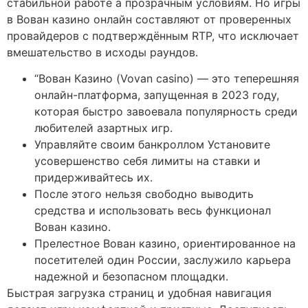
стабильной работе а прозрачным условиям. Но игры
в Вован казино онлайн составляют от проверенных
провайдеров с подтверждённым RTP, что исключает
вмешательство в исходы раундов.
“Вован Казино (Vovan casino) — это теперешняя
онлайн-платформа, запущенная в 2023 году,
которая быстро завоевала популярность среди
любителей азартных игр.
Управляйте своим банкроллом Установите
усовершенство себя лимиты на ставки и
придерживайтесь их.
После этого нельзя свободно выводить
средства и использовать весь функционал
Вован казино.
Прелестное Вован казино, ориентированное на
посетителей один России, заслужило карьера
надежной и безопасном площадки.
Быстрая загрузка страниц и удобная навигация