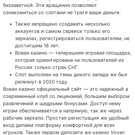
беззаветной. Эти вращения позволяют
ознакомиться со слотами не тратя ваши деньги.
Также запрещено создавать несколько
аккаунтов и самом сервисе только его
зеркалах, регистрироваться пользователям, не
достигшим 18 лет.
Вован казино — теперешняя игровая площадка,
которая ориентирована на пользователей из
России только стран СНГ.
Слот выполнен на темы дикого запада же был
релизнут в 2020 году.
Вован казино официальный сайт — это надежный а
современный клуб со лицензией, большим выбором
развлечений и щедрыми бонусами. Доступ нему
играм обеспечивается а напрямую, так же через
рабочее зеркало. Простая регистрация же удобный
вход делаем платформу комфортной для всех
игроков. Также первом депозите же казино Vovan