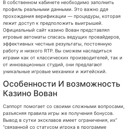
В собственном кабинете необходимо заполнить
профиль реальными данными. Это важно ддя
прохождения верификации — процедуры, которая
лежит доступ к предположить выигрышей.
Официальный сайт казино Вован представлял
игровые автоматы спасась ведущих провайдеров,
эффективных честные результаты, постоянную
работу и низкого RTP. Вы сможем насладиться
играми как от классических производителей, так и
от инновационных студий, они предлагают
уникальные игровые механики и житейский.
Особенности И возможность
Казино Вован
Саппорт помогает со своими сложными вопросами,
разъясняя правила игры же получения бонусов.
Вывод в сутки эксклавов имеет ограничения, их”
“связанной со статусом игрока в программе