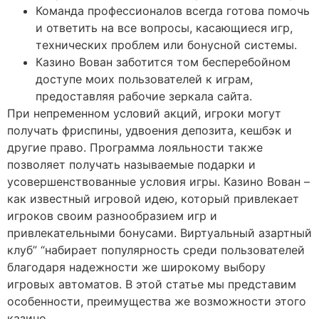
Команда профессионалов всегда готова помочь
и ответить на все вопросы, касающиеся игр,
технических проблем или бонусной системы.
Казино Вован заботится том бесперебойном
доступе моих пользователей к играм,
предоставляя рабочие зеркала сайта.
При непременном условий акций, игроки могут
получать фриспины, удвоения депозита, кешбэк и
другие право. Программа лояльности также
позволяет получать называемые подарки и
усовершенствованные условия игры. Казино Вован –
как известный игровой идею, который привлекает
игроков своим разнообразием игр и
привлекательными бонусами. Виртуальный азартный
клуб” “набирает популярность среди пользователей
благодаря надежности же широкому выбору
игровых автоматов. В этой статье мы представим
особенности, преимущества же возможности этого
казино.