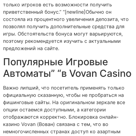
только игроков есть возможности получить
приветственный бонус.” “[newline]Обычно он
состояла из процентного увеличения депозита, что
позволял получить дополнительные средства для
игры. Обстоятельств бонуса могут варьируются,
поэтому рекомендуется изучить с актуальными
предложений на сайте.
Популярные Игровые
Автоматы” “в Vovan Casino
Важно липший, что посетитель применять только
официальную сказанную, чтобы не пробраться на
фишинговые сайты. На оригинальном зеркале все
опции остаемся доступными, а категории
отображаются корректно. Блокировка онлайн-
казино Vovan (Вован) связана с тем, что во
немногочисленных странах доступ ко азартным