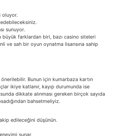
 oluyor.
edebileceksiniz.
sı sunuyor.
büyük farklardan biri, bazı casino siteleri
enli ve sah bir oyun oynatma lisansına sahip
önerilebilir. Bunun için kumarbaza kartın
çlar ikiye katlanır, kayıp durumunda ise
usunda dikkate alınması gereken birçok sayıda
apsadığından bahsetmeliyiz.
takip edileceğini düşünün.
eneyimi sunar.