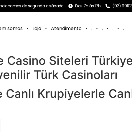
ncionamos de segunda a sábado
Das 7h às 17h
(92) 9910
em somos
Loja
Atendimento
.
.
.
.
ne Casino Siteleri Türk
enilir Türk Casinoları
 Canlı Krupiyelerle Can