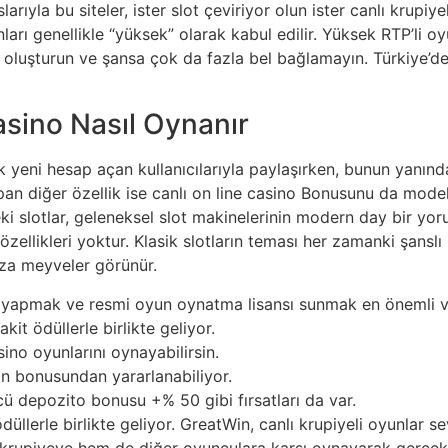
slarıyla bu siteler, ister slot çeviriyor olun ister canlı krup
arı genellikle “yüksek” olarak kabul edilir. Yüksek RTP’li oy
e oluşturun ve şansa çok da fazla bel bağlamayın. Türkiye’d
asino Nasıl Oynanır
 yeni hesap açan kullanıcılarıyla paylaşırken, bunun yanın
pan diğer özellik ise canlı on line casino Bonusunu da mod
ki slotlar, geleneksel slot makinelerinin modern day bir yor
zellikleri yoktur. Klasik slotların teması her zamanki şanslı
eza meyveler görünür.
yapmak ve resmi oyun oynatma lisansı sunmak en önemli ve gü
it ödüllerle birlikte geliyor.
ino oyunlarını oynayabilirsin.
in bonusundan yararlanabiliyor.
ü depozito bonusu +% 50 gibi fırsatları da var.
üllerle birlikte geliyor. GreatWin, canlı krupiyeli oyunlar se
rupiyeye hem de diğer oyunculara karşı oynayarak gerçek c