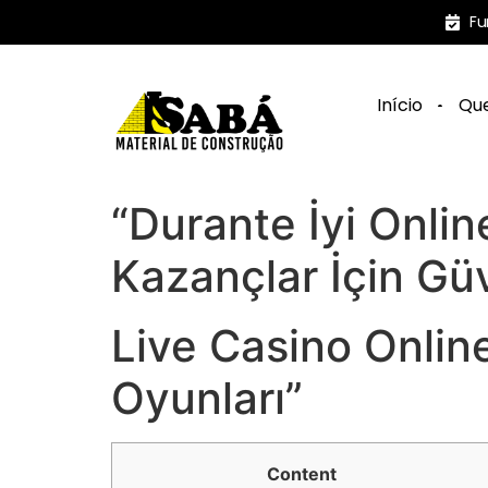
Fu
Início
Qu
“Durante İyi Onli
Kazançlar İçin Güv
Live Casino Online
Oyunları”
Content