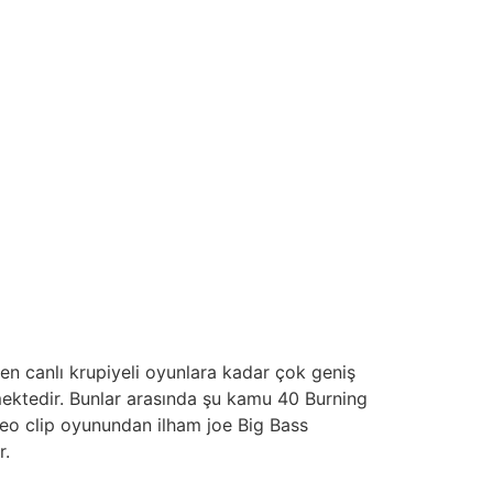
’ten canlı krupiyeli oyunlara kadar çok geniş
mektedir. Bunlar arasında şu kamu 40 Burning
ideo clip oyunundan ilham joe Big Bass
r.