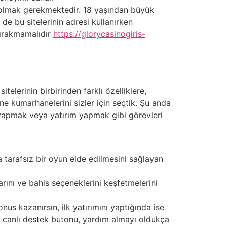
 olmak gerekmektedir. 18 yaşından büyük
e bu sitelerinin adresi kullanırken
 bırakmamalıdır
https://glorycasinogiris-
telerinin birbirinden farklı özelliklere,
ine kumarhanelerini sizler için seçtik. Şu anda
üş yapmak veya yatırım yapmak gibi görevleri
tarafsız bir oyun elde edilmesini sağlayan
arını ve bahis seçeneklerini keşfetmelerini
nus kazanırsın, ilk yatırımını yaptığında ise
en canlı destek butonu, yardım almayı oldukça