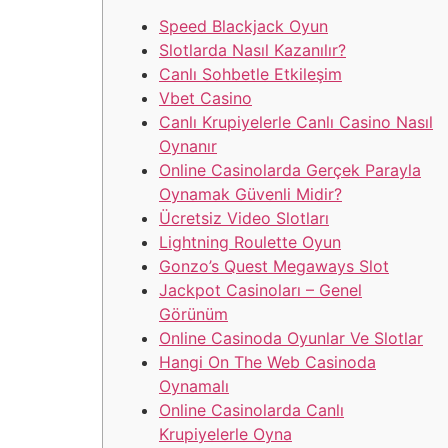
Speed Blackjack Oyun
Slotlarda Nasıl Kazanılır?
Canlı Sohbetle Etkileşim
Vbet Casino
Canlı Krupiyelerle Canlı Casino Nasıl
Oynanır
Online Casinolarda Gerçek Parayla
Oynamak Güvenli Midir?
Ücretsiz Video Slotları
Lightning Roulette Oyun
Gonzo’s Quest Megaways Slot
Jackpot Casinoları – Genel
Görünüm
Online Casinoda Oyunlar Ve Slotlar
Hangi On The Web Casinoda
Oynamalı
Online Casinolarda Canlı
Krupiyelerle Oyna