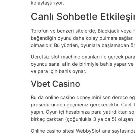
kolaylaştırıyor.
Canlı Sohbetle Etkileş
Torofun ve benzeri sitelerde, Blackjack veya fa
beğendiğin oyunu daha kolay bulmanı sağlar. Ca
olmasıdır. Bu yüzden, oyunlara başlamadan ön
Ücretsiz slot machine oyunları ile gerçek par
oyuncu sanal afin de birimiyle bahis yapar ve
ve para için bahis oynar.
Vbet Casino
Bu da online casino deneyimini son derece eğl
prosedüründen geçmeniz gerekecektir. Canlı 
yapın. Oyun içi hesabınıza para yatırdıktan s
birkaç çarktan (çoğunlukla 3 ya da 5) oluşan 
Online casino sitesi WebbySlot ana sayfasında 