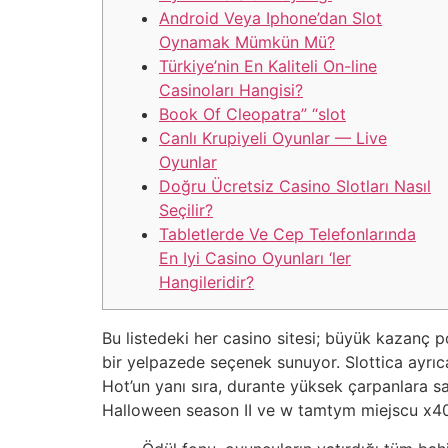
Android Veya Iphone’dan Slot
Oynamak Mümkün Mü?
Türkiye’nin En Kaliteli On-line
Casinoları Hangisi?
Book Of Cleopatra” “slot
Canlı Krupiyeli Oyunlar — Live
Oyunlar
Doğru Ücretsiz Casino Slotları Nasıl
Seçilir?
Tabletlerde Ve Cep Telefonlarında
En Iyi Casino Oyunları ‘ler
Hangileridir?
Bu listedeki her casino sitesi; büyük kazanç po
bir yelpazede seçenek sunuyor. Slottica ayrıc
Hot’un yanı sıra, durante yüksek çarpanlara sa
Halloween season II ve w tamtym miejscu x40