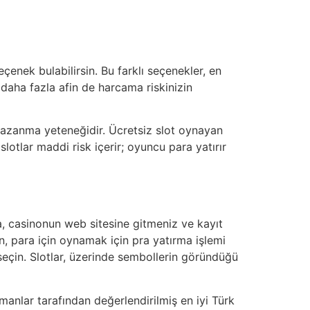
çenek bulabilirsin. Bu farklı seçenekler, en
 daha fazla afin de harcama riskinizin
 kazanma yeteneğidir. Ücretsiz slot oynayan
otlar maddi risk içerir; oyuncu para yatırır
a, casinonun web sitesine gitmeniz ve kayıt
 para için oynamak için pra yatırma işlemi
seçin. Slotlar, üzerinde sembollerin göründüğü
manlar tarafından değerlendirilmiş en iyi Türk