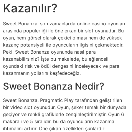
Kazanılır?
Sweet Bonanza, son zamanlarda online casino oyunları
arasında popülerliği ile öne çıkan bir slot oyunudur. Bu
oyun, hem görsel olarak çekici olması hem de yüksek
kazanç potansiyeli ile oyuncuların ilgisini çekmektedir.
Peki, Sweet Bonanza oyununda nasıl para
kazanabilirsiniz? İşte bu makalede, bu eğlenceli
oyundaki risk ve ödül dengesini inceleyecek ve para
kazanmanın yollarını keşfedeceğiz.
Sweet Bonanza Nedir?
Sweet Bonanza, Pragmatic Play tarafından geliştirilen
bir video slot oyunudur. Oyun, şeker temalı bir dünyada
geçiyor ve renkli grafiklerle zenginleştirilmiştir. Oyun 6
makaralı ve 5 sıralıdır, bu da oyuncuların kazanma
ihtimalini artırır. Öne çıkan özellikleri şunlardır: