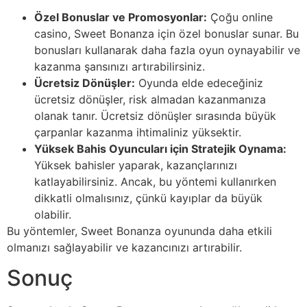
Özel Bonuslar ve Promosyonlar:
Çoğu online
casino, Sweet Bonanza için özel bonuslar sunar. Bu
bonusları kullanarak daha fazla oyun oynayabilir ve
kazanma şansınızı artırabilirsiniz.
Ücretsiz Dönüşler:
Oyunda elde edeceğiniz
ücretsiz dönüşler, risk almadan kazanmanıza
olanak tanır. Ücretsiz dönüşler sırasında büyük
çarpanlar kazanma ihtimaliniz yüksektir.
Yüksek Bahis Oyuncuları için Stratejik Oynama:
Yüksek bahisler yaparak, kazançlarınızı
katlayabilirsiniz. Ancak, bu yöntemi kullanırken
dikkatli olmalısınız, çünkü kayıplar da büyük
olabilir.
Bu yöntemler, Sweet Bonanza oyununda daha etkili
olmanızı sağlayabilir ve kazancınızı artırabilir.
Sonuç