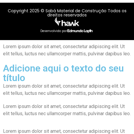
Copyright 2025 © Sabá Material de Construção Todos os
direitos reservados
Desenvolvido por
Lorem ipsum dolor sit amet, consectetur adipiscing elit. Ut
elit tellus, luctus nec ullamcorper mattis, pulvinar dapibus leo.
Adicione aqui o texto do seu
título
Lorem ipsum dolor sit amet, consectetur adipiscing elit. Ut
elit tellus, luctus nec ullamcorper mattis, pulvinar dapibus leo.
Lorem ipsum dolor sit amet, consectetur adipiscing elit. Ut
elit tellus, luctus nec ullamcorper mattis, pulvinar dapibus leo.
Lorem ipsum dolor sit amet, consectetur adipiscing elit. Ut