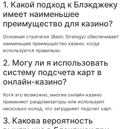
1. Какой подход к Блэкджеку
имеет наименьшее
преимущество для казино?
Основная стратегия (Basic Strategy) обеспечивает
наименьшее преимущество казино, когда
используется правильно.
2. Могу ли я использовать
систему подсчета карт в
онлайн-казино?
Хотя это возможно, многие онлайн-казино
применяют рандомизаторы или используют
несколько колод, что затрудняет подсчет карт.
3. Какова вероятность