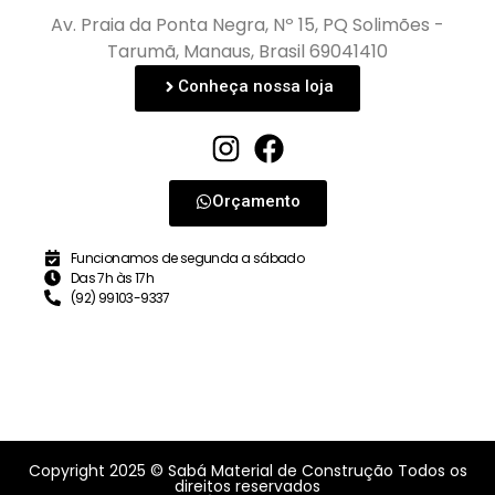
Av. Praia da Ponta Negra, Nº 15, PQ Solimões -
Tarumã, Manaus, Brasil 69041410
Conheça nossa loja
Orçamento
Funcionamos de segunda a sábado
Das 7h às 17h
(92) 99103-9337
Copyright 2025 © Sabá Material de Construção Todos os
direitos reservados