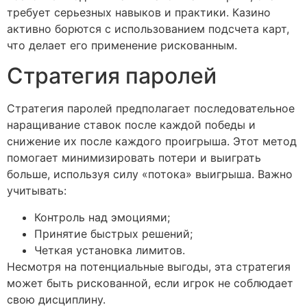
требует серьезных навыков и практики. Казино
активно борются с использованием подсчета карт,
что делает его применение рискованным.
Стратегия паролей
Стратегия паролей предполагает последовательное
наращивание ставок после каждой победы и
снижение их после каждого проигрыша. Этот метод
помогает минимизировать потери и выиграть
больше, используя силу «потока» выигрыша. Важно
учитывать:
Контроль над эмоциями;
Принятие быстрых решений;
Четкая установка лимитов.
Несмотря на потенциальные выгоды, эта стратегия
может быть рискованной, если игрок не соблюдает
свою дисциплину.