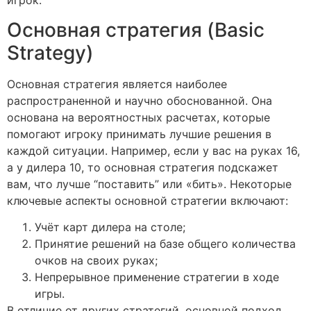
игрок.
Основная стратегия (Basic
Strategy)
Основная стратегия является наиболее
распространенной и научно обоснованной. Она
основана на вероятностных расчетах, которые
помогают игроку принимать лучшие решения в
каждой ситуации. Например, если у вас на руках 16,
а у дилера 10, то основная стратегия подскажет
вам, что лучше “поставить” или «бить». Некоторые
ключевые аспекты основной стратегии включают:
Учёт карт дилера на столе;
Принятие решений на базе общего количества
очков на своих руках;
Непрерывное применение стратегии в ходе
игры.
В отличие от других стратегий, основной подход