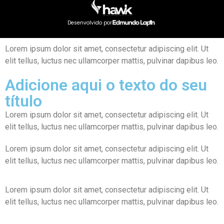
Desenvolvido por
Lorem ipsum dolor sit amet, consectetur adipiscing elit. Ut
elit tellus, luctus nec ullamcorper mattis, pulvinar dapibus leo.
Adicione aqui o texto do seu
título
Lorem ipsum dolor sit amet, consectetur adipiscing elit. Ut
elit tellus, luctus nec ullamcorper mattis, pulvinar dapibus leo.
Lorem ipsum dolor sit amet, consectetur adipiscing elit. Ut
elit tellus, luctus nec ullamcorper mattis, pulvinar dapibus leo.
Lorem ipsum dolor sit amet, consectetur adipiscing elit. Ut
elit tellus, luctus nec ullamcorper mattis, pulvinar dapibus leo.