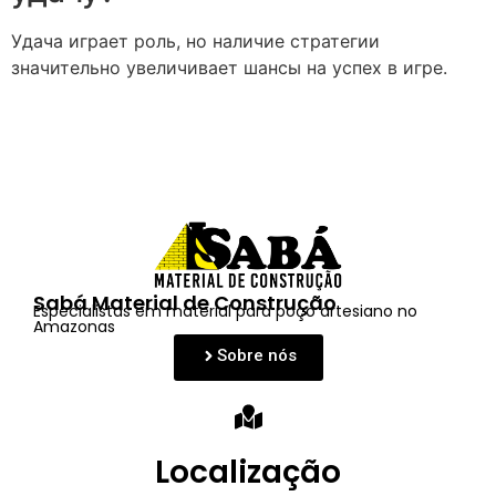
Удача играет роль, но наличие стратегии
значительно увеличивает шансы на успех в игре.
Sabá Material de Construção
Especialistas em material para poço artesiano no
Amazonas
Sobre nós
Localização