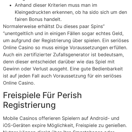
Anhand dieser Kriterien muss man im
Kleingedruckten erkennen, ob ha sido sich um den
fairen Bonus handelt.
Normalerweise erhältst Du dieses paar Spins”
“unentgeltlich und in einigen Fällen sogar echtes Geld,
um aufgrund der Registrierung über spielen. Ein seriöses
Online Casino so muss einige Voraussetzungen erfüllen.
Auch ein zertifizierter Zufallsgenerator ist bedeutsam,
denn dieser entscheidet darüber wie das Spiel mit
Gewinn oder Verlust ausgeht. Eine gute Bedienbarkeit
ist auf jeden Fall auch Voraussetzung für ein seriöses
Online Casino.
Freispiele Für Perish
Registrierung
Mobile Casinos offerieren Spielern auf Android- und
iOS-Geräten expire Möglichkeit, Freispiele zu genießen.