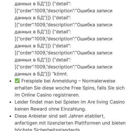
данных в БД”}]} {“detail”:
[{“order”:1009,”description”:”Ошибка записи
данных в БД”}]} {“detail”:
[{“order”:1009,”description”:”Ошибка записи
данных в БД”}]} {“detail”:
[{“order”:1009,”description”:”Ошибка записи
данных в БД”}]} {“detail”:
[{“order”:1009,”description”:”Ошибка записи
данных в БД”}]} {“detail”:
[{“order”:1009,”description”:”Ошибка записи
данных в БД”}]} “könnt.
Freispiele bei Anmeldung – Normalerweise
erhalten Sie diese woche Free Spins, falls Sie sich
im Online Casino registrieren.
Leider findet man bei Spielen im Are living Casino
keinen Reward ohne Einzahlung.
Diese Anbieter sind seit Jahren etabliert,
anfertigen mit lizenzierten Plattformen und bieten
höchste Sicherheitsstandards.