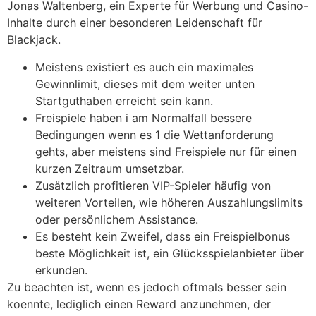
Jonas Waltenberg, ein Experte für Werbung und Casino-
Inhalte durch einer besonderen Leidenschaft für
Blackjack.
Meistens existiert es auch ein maximales
Gewinnlimit, dieses mit dem weiter unten
Startguthaben erreicht sein kann.
Freispiele haben i am Normalfall bessere
Bedingungen wenn es 1 die Wettanforderung
gehts, aber meistens sind Freispiele nur für einen
kurzen Zeitraum umsetzbar.
Zusätzlich profitieren VIP-Spieler häufig von
weiteren Vorteilen, wie höheren Auszahlungslimits
oder persönlichem Assistance.
Es besteht kein Zweifel, dass ein Freispielbonus
beste Möglichkeit ist, ein Glücksspielanbieter über
erkunden.
Zu beachten ist, wenn es jedoch oftmals besser sein
koennte, lediglich einen Reward anzunehmen, der