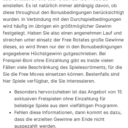
einstellen. Es ist natürlich immer abhängig davon, ob
diese throughout den Bonusbedingungen berücksichtigt
wurden. In Verbindung mit den Durchspielbedingungen
wird häufig im übrigen ein größtmöglicher Gewinn
festgelegt. Haben Sie also einen angenehmen Lauf und
streichen unter einsatz der Free Rotates große Gewinne
dieses, so wird Ihnen nur der in den Bonusbedingungen
angegebene Höchstgewinn gutgeschrieben. Bei
Freispiel-Boni ohne Einzahlung gibt es inside vielen
Fällen viele Beschränkung des Spielesortiments, für die
Sie die Free Moves einsetzen können. Bestenfalls sind
hier Spiele verfügbar, die Sie interessieren.
Besonders hervorzuheben ist das Angebot von 15
exklusiven Freispielen ohne Einzahlung für
beliebige Spiele aus dem vielfältigen Programm.
Fehlen diese Informationen, dann kommt es dazu,
dass die erzielten Gewinne am Ende nicht
ausgezahlt werden.