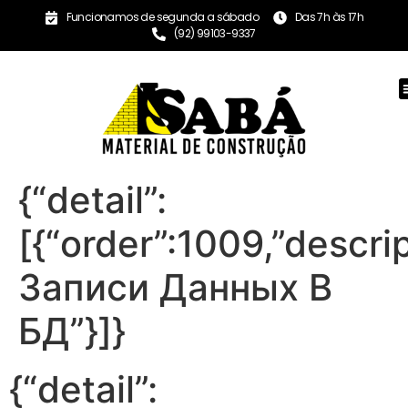
Funcionamos de segunda a sábado
Das 7h às 17h
(92) 99103-9337
{“detail”:
[{“order”:1009,”descr
Записи Данных В
БД”}]}
{“detail”: