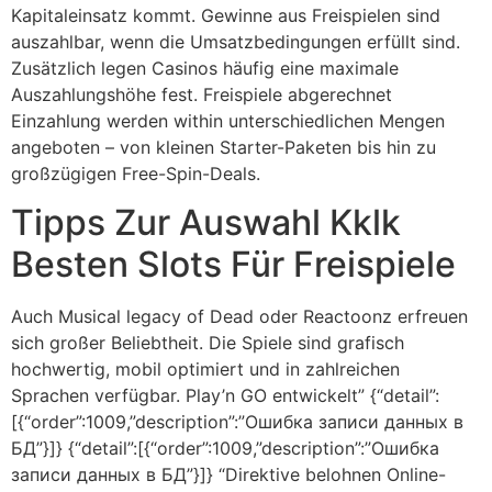
Kapitaleinsatz kommt. Gewinne aus Freispielen sind
auszahlbar, wenn die Umsatzbedingungen erfüllt sind.
Zusätzlich legen Casinos häufig eine maximale
Auszahlungshöhe fest. Freispiele abgerechnet
Einzahlung werden within unterschiedlichen Mengen
angeboten – von kleinen Starter-Paketen bis hin zu
großzügigen Free-Spin-Deals.
Tipps Zur Auswahl Kklk
Besten Slots Für Freispiele
Auch Musical legacy of Dead oder Reactoonz erfreuen
sich großer Beliebtheit. Die Spiele sind grafisch
hochwertig, mobil optimiert und in zahlreichen
Sprachen verfügbar. Play’n GO entwickelt” {“detail”:
[{“order”:1009,”description”:”Ошибка записи данных в
БД”}]} {“detail”:[{“order”:1009,”description”:”Ошибка
записи данных в БД”}]} “Direktive belohnen Online-