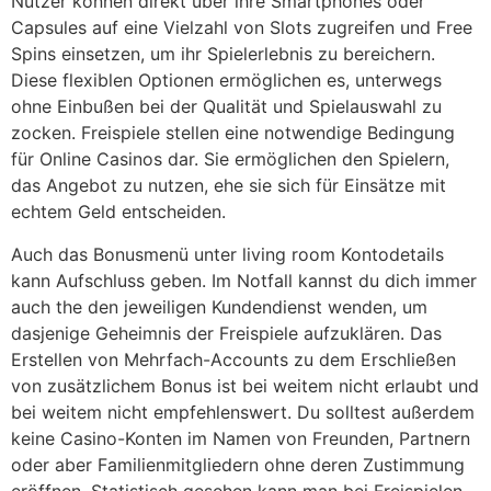
Nutzer können direkt über ihre Smartphones oder
Capsules auf eine Vielzahl von Slots zugreifen und Free
Spins einsetzen, um ihr Spielerlebnis zu bereichern.
Diese flexiblen Optionen ermöglichen es, unterwegs
ohne Einbußen bei der Qualität und Spielauswahl zu
zocken. Freispiele stellen eine notwendige Bedingung
für Online Casinos dar. Sie ermöglichen den Spielern,
das Angebot zu nutzen, ehe sie sich für Einsätze mit
echtem Geld entscheiden.
Auch das Bonusmenü unter living room Kontodetails
kann Aufschluss geben. Im Notfall kannst du dich immer
auch the den jeweiligen Kundendienst wenden, um
dasjenige Geheimnis der Freispiele aufzuklären. Das
Erstellen von Mehrfach-Accounts zu dem Erschließen
von zusätzlichem Bonus ist bei weitem nicht erlaubt und
bei weitem nicht empfehlenswert. Du solltest außerdem
keine Casino-Konten im Namen von Freunden, Partnern
oder aber Familienmitgliedern ohne deren Zustimmung
eröffnen. Statistisch gesehen kann man bei Freispielen