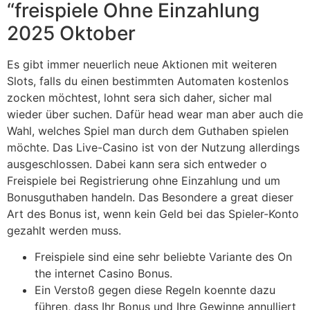
“freispiele Ohne Einzahlung
2025 Oktober
Es gibt immer neuerlich neue Aktionen mit weiteren
Slots, falls du einen bestimmten Automaten kostenlos
zocken möchtest, lohnt sera sich daher, sicher mal
wieder über suchen. Dafür head wear man aber auch die
Wahl, welches Spiel man durch dem Guthaben spielen
möchte. Das Live-Casino ist von der Nutzung allerdings
ausgeschlossen. Dabei kann sera sich entweder o
Freispiele bei Registrierung ohne Einzahlung und um
Bonusguthaben handeln. Das Besondere a great dieser
Art des Bonus ist, wenn kein Geld bei das Spieler-Konto
gezahlt werden muss.
Freispiele sind eine sehr beliebte Variante des On
the internet Casino Bonus.
Ein Verstoß gegen diese Regeln koennte dazu
führen, dass Ihr Bonus und Ihre Gewinne annulliert