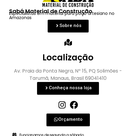
Sabá Material de Construção
Especialistas em material para poço artesiano no
Amazonas
Sobre nós
Localização
Av. Praia da Ponta Negra, Nº 15, PQ Solimões -
Tarumã, Manaus, Brasil 69041410
Conheça nossa loja
Orçamento
Funcionamos de segunda a sábado