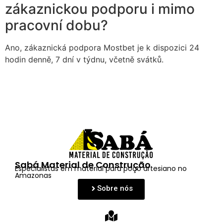
zákaznickou podporu i mimo
pracovní dobu?
Ano, zákaznická podpora Mostbet je k dispozici 24
hodin denně, 7 dní v týdnu, včetně svátků.
Sabá Material de Construção
Especialistas em material para poço artesiano no
Amazonas
Sobre nós