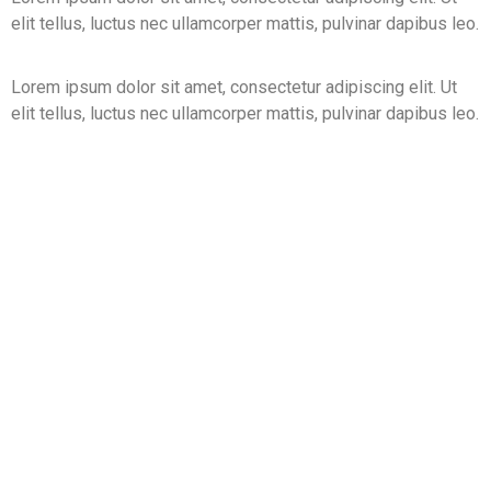
elit tellus, luctus nec ullamcorper mattis, pulvinar dapibus leo.
Lorem ipsum dolor sit amet, consectetur adipiscing elit. Ut
elit tellus, luctus nec ullamcorper mattis, pulvinar dapibus leo.