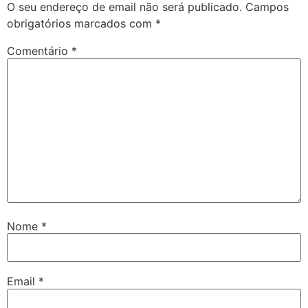
O seu endereço de email não será publicado.
Campos
obrigatórios marcados com
*
Comentário
*
Nome
*
Email
*