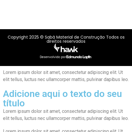
Copyright 2025 © Sabá Material de Construção Todos os
direitos reservados
Desenvolvido por
Lorem ipsum dolor sit amet, consectetur adipiscing elit. Ut
elit tellus, luctus nec ullamcorper mattis, pulvinar dapibus leo.
Adicione aqui o texto do seu
título
Lorem ipsum dolor sit amet, consectetur adipiscing elit. Ut
elit tellus, luctus nec ullamcorper mattis, pulvinar dapibus leo.
Lorem ipsum dolor sit amet, consectetur adipiscing elit. Ut