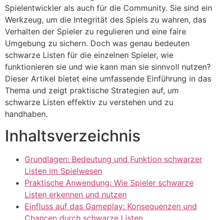
Spielentwickler als auch für die Community. Sie sind ein
Werkzeug, um die Integrität des Spiels zu wahren, das
Verhalten der Spieler zu regulieren und eine faire
Umgebung zu sichern. Doch was genau bedeuten
schwarze Listen für die einzelnen Spieler, wie
funktionieren sie und wie kann man sie sinnvoll nutzen?
Dieser Artikel bietet eine umfassende Einführung in das
Thema und zeigt praktische Strategien auf, um
schwarze Listen effektiv zu verstehen und zu
handhaben.
Inhaltsverzeichnis
Grundlagen: Bedeutung und Funktion schwarzer
Listen im Spielwesen
Praktische Anwendung: Wie Spieler schwarze
Listen erkennen und nutzen
Einfluss auf das Gameplay: Konsequenzen und
Chancen durch schwarze Listen