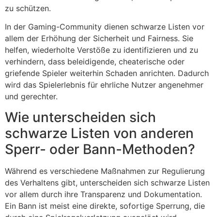
zu schützen.
In der Gaming-Community dienen schwarze Listen vor
allem der Erhöhung der Sicherheit und Fairness. Sie
helfen, wiederholte Verstöße zu identifizieren und zu
verhindern, dass beleidigende, cheaterische oder
griefende Spieler weiterhin Schaden anrichten. Dadurch
wird das Spielerlebnis für ehrliche Nutzer angenehmer
und gerechter.
Wie unterscheiden sich
schwarze Listen von anderen
Sperr- oder Bann-Methoden?
Während es verschiedene Maßnahmen zur Regulierung
des Verhaltens gibt, unterscheiden sich schwarze Listen
vor allem durch ihre Transparenz und Dokumentation.
Ein Bann ist meist eine direkte, sofortige Sperrung, die