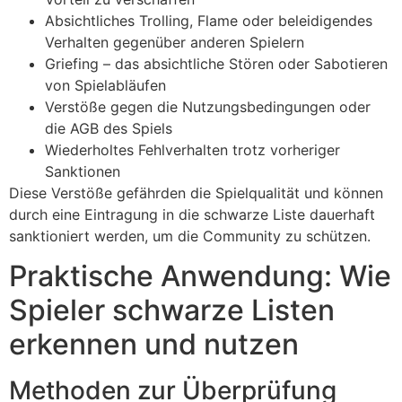
Absichtliches Trolling, Flame oder beleidigendes
Verhalten gegenüber anderen Spielern
Griefing – das absichtliche Stören oder Sabotieren
von Spielabläufen
Verstöße gegen die Nutzungsbedingungen oder
die AGB des Spiels
Wiederholtes Fehlverhalten trotz vorheriger
Sanktionen
Diese Verstöße gefährden die Spielqualität und können
durch eine Eintragung in die schwarze Liste dauerhaft
sanktioniert werden, um die Community zu schützen.
Praktische Anwendung: Wie
Spieler schwarze Listen
erkennen und nutzen
Methoden zur Überprüfung